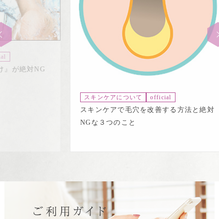
ス
ス
G
ト
スキンケアについて
official
スキンケアで毛穴を改善する方法と絶対
NGな３つのこと